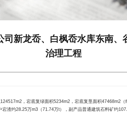
公司新龙岙、白枫岙水库东南、
治理工程
7m2，宕底复绿面积5234m2，宕底复垦面积47468m2（约71
宕渣约28.25万m3（71.74万t），副产品普通建筑石料矿约107.2