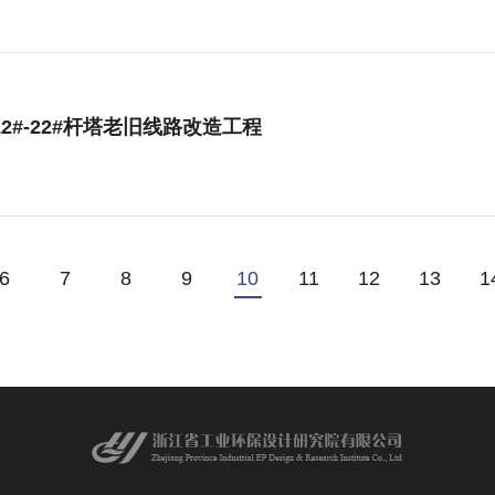
 12#-22#杆塔老旧线路改造工程
6
7
8
9
10
11
12
13
1