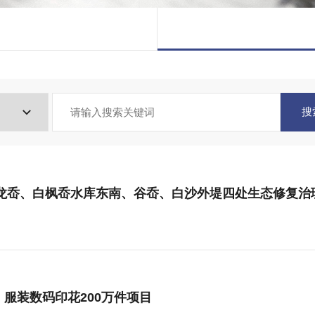
搜
龙岙、白枫岙水库东南、谷岙、白沙外堤四处生态修复治
、服装数码印花200万件项目