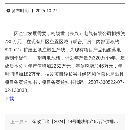
发布时间
2025-10-27
因企业发展需要，柯锐世（长兴）电气有限公司拟投资
780
万元，在现有厂区空置区域（联合厂房二内部面积约
820m
2
）扩建五条注塑生产线，为现有项目产品铅酸蓄电
池制作配件——塑料电池槽，计划年产量为
320
万个
/
年。建
成后本公司年产值增加
2232
万元，年创税增加
46
万元，年
利润增加
182
万元。技改项目经长兴县经济和信息化局出具
项目备案通知书，项目备案通知书代码：
2507-330522-07-
02-130838
。
下载
余政工出【2024】14号地块年产5万台供排水设备项目
上一篇
