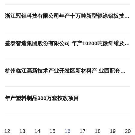
浙江冠铝科技有限公司年产十万吨新型辊涂铝板技改项目非重大变动环境影响分析说明
盛泰智造集团股份有限公司 年产10200吨散纤维及纱线染色、1800吨针织面料染色、17500万米梭织面料染色（其中印花4000万米）、6500吨内衣染色技改项目非重大变动分析报告
杭州临江高新技术产业开发区新材料产 业园配套污水处理厂及附属设施工程 （一期）环境影响报告书
年产塑料制品300万套技改项目
12
13
14
15
16
17
18
19
20